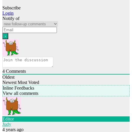
Subscribe
Login
Notify of
4
Comments
Oldest
Newest
Most Voted
Inline Feedbacks
View all comments
Editor
Judy
4 years ago