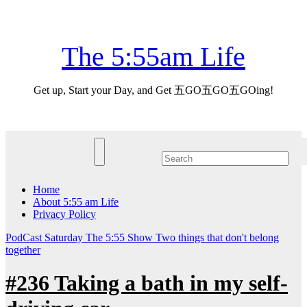
Skip
Sun. Aug 9th, 2026
to
content
The 5:55am Life
Get up, Start your Day, and Get 五GO五GO五GOing!
Home
About 5:55 am Life
Privacy Policy
PodCast
Saturday
The 5:55 Show
Two things that don't belong
together
#236 Taking a bath in my self-