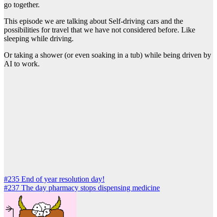
go together.
This episode we are talking about Self-driving cars and the
possibilities for travel that we have not considered before. Like
sleeping while driving.
Or taking a shower (or even soaking in a tub) while being driven by
AI to work.
Post
#235 End of year resolution day!
#237 The day pharmacy stops dispensing medicine
navigation