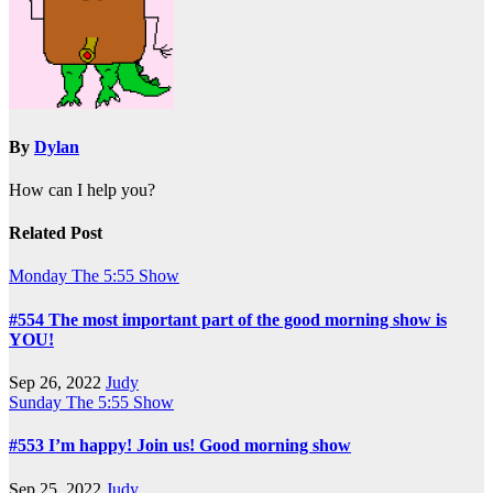
By
Dylan
How can I help you?
Related Post
Monday
The 5:55 Show
#554 The most important part of the good morning show is
YOU!
Sep 26, 2022
Judy
Sunday
The 5:55 Show
#553 I’m happy! Join us! Good morning show
Sep 25, 2022
Judy