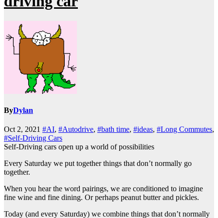
driving car
By
Dylan
Oct 2, 2021
#AI
,
#Autodrive
,
#bath time
,
#ideas
,
#Long Commutes
,
#Self-Driving Cars
Self-Driving cars open up a world of possibilities
Every Saturday we put together things that don’t normally go
together.
When you hear the word pairings, we are conditioned to imagine
fine wine and fine dining. Or perhaps peanut butter and pickles.
Today (and every Saturday) we combine things that don’t normally