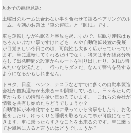
Judy子の超絶意訳:
土曜日のルームは合わない事を合わせて語るペアリングのル
ーム。今朝のお題は『車の運転』と『睡眠』です。
車を運転しながら眠ると事故を起こすので、居眠り運転はも
ちろんいけない事ですけれども、AIや自動運転装置の発展
が目覚ましい今日この頃、可能性も大きく広がっていってい
ます。単に運転してくれるだけでなく、将来は車が経路分析
をして出発時間の設定からルートを割り出したり、3/11の時
みたいな状況だと、「行ったらダメだ」なんて警告を発する
ようになるかもしれません。
トヨタ、日産、ベンツ、テスラなどすでに多くの自動車製造
会社が自動運転が出来る車を開発しているし、日々私たちの
車から多くの情報を拾い集めるています。 これらの会社が
情報を共有し始めたらどうでしょうか？
自動運転が本格化すると車に乗ってから食事をしたり、お化
粧をしたり、ゆっくりと睡眠を取るなんて事が可能になって
きます。車に乗ったらすきなことを出来るのです。車に乗っ
てお風呂に入ると言うのはどうでしょうか？