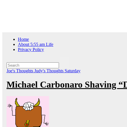
Skip
Thu. Aug 6th, 2026
to
content
Home
About 5:55 am Life
Privacy Policy
Joe's Thoughts
Judy's Thoughts
Saturday
Michael Carbonaro Shaving 