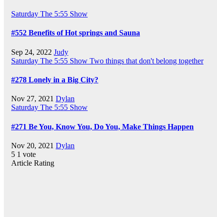
Saturday
The 5:55 Show
#552 Benefits of Hot springs and Sauna
Sep 24, 2022
Judy
Saturday
The 5:55 Show
Two things that don't belong together
#278 Lonely in a Big City?
Nov 27, 2021
Dylan
Saturday
The 5:55 Show
#271 Be You, Know You, Do You, Make Things Happen
Nov 20, 2021
Dylan
5
1
vote
Article Rating