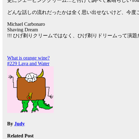
更にシェービングクリーム…と付けて調べて素晴らしいYou
どんな話しの流れだったかは全く思い出せないけど、今度
Michael Carbonaro
Shaving Dream
!!! ひげ剃りクリームではなく、ひげ剃りドリームって演題だ
Post
What is orange wine?
#229 Lava and Water
navigation
By
Judy
Related Post