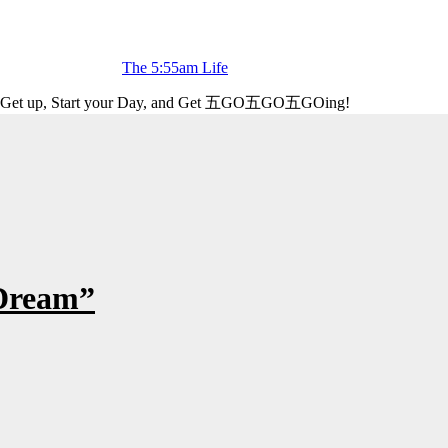
The 5:55am Life
Get up, Start your Day, and Get 五GO五GO五GOing!
“Dream”